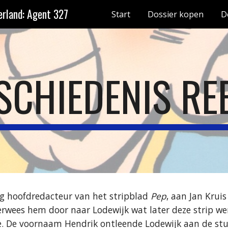
rland: Agent 327
Start
Dossier kopen
D
ip to main content
Skip to navigat
SCHIEDENIS RE
g hoofdredacteur van het stripblad 
Pep
, aan Jan Krui
erwees hem door naar Lodewijk wat later deze strip we
e. De voornaam Hendrik ontleende Lodewijk aan de stun