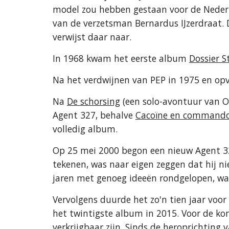
model zou hebben gestaan voor de Nederla
van de verzetsman Bernardus IJzerdraat. D
verwijst daar naar.
In 1968 kwam het eerste album 
Dossier 
Na het verdwijnen van PEP in 1975 en opvo
Na 
De schorsing
 (een solo-avontuur van O
Agent 327, behalve 
Cacoïne en commando
volledig album. 
Op 25 mei 2000 begon een nieuw Agent 32
tekenen, was naar eigen zeggen dat hij niet
jaren met genoeg ideeën rondgelopen, wan
Vervolgens duurde het zo'n tien jaar voor
het twintigste album in 2015. Voor de ko
verkrijgbaar zijn. Sinds de heroprichting 