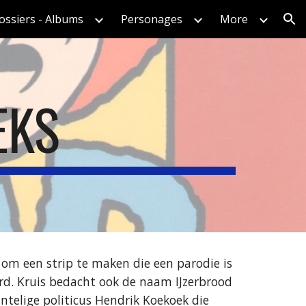
ossiers - Albums
Personages
More
ion
EKS
s om een strip te maken die een parodie is 
rd. Kruis bedacht ook de naam IJzerbrood 
telige politicus Hendrik Koekoek die 