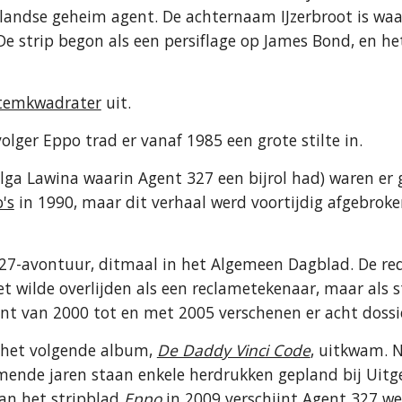
ndse geheim agent. De achternaam IJzerbroot is waars
e strip begon als een persiflage op James Bond, en he
Stemkwadrater
 uit.
lger Eppo trad er vanaf 1985 een grote stilte in.
lga Lawina waarin Agent 327 een bijrol had) waren er
's
 in 1990, maar dit verhaal werd voortijdig afgebroken
7-avontuur, ditmaal in het Algemeen Dagblad. De rede
 wilde overlijden als een reclametekenaar, maar als str
t van 2000 tot en met 2005 verschenen er acht dossie
 het volgende album, 
De Daddy Vinci Code
, uitkwam. N
mende jaren staan enkele herdrukken gepland bij Uitge
van het stripblad 
Eppo
 in 2009 verschijnt Agent 327 we