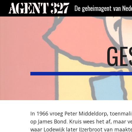
De geheimagent van Nede
Sk
GE
In 1966 vroeg Peter Middeldorp, toenmali
op James Bond. Kruis wees het af, maar v
waar Lodewijk later IJzerbroot van maakt