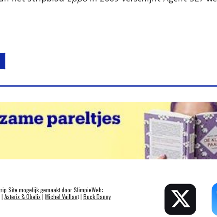
trip Site mogelijk gemaakt door
SlimpieWeb
:
|
Asterix & Obelix
|
Michel Vaillan
t |
Buck Danny