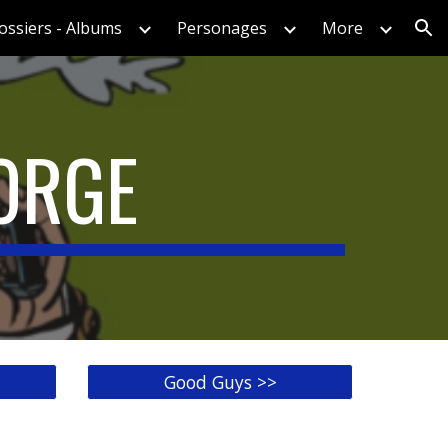
ossiers - Albums
Personages
More
ion
ORGE
Good Guys >>