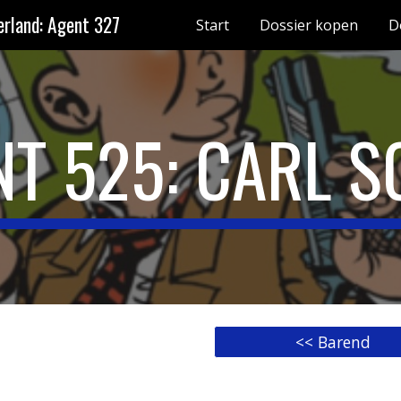
rland: Agent 327
Start
Dossier kopen
D
ip to main content
Skip to navigat
NT 525: CARL S
<< Barend