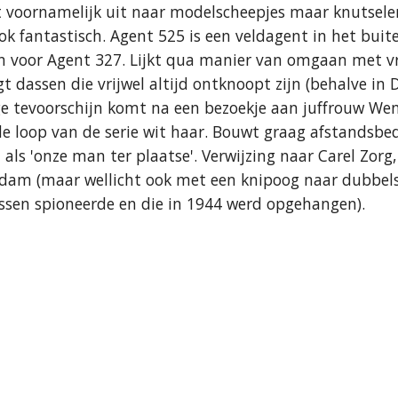
at voornamelijk uit naar modelscheepjes maar knutsele
ok fantastisch. Agent 525 is een veldagent in het buit
on voor Agent 327. Lijkt qua manier van omgaan met 
dassen die vrijwel altijd ontknoopt zijn (behalve in 
rge tevoorschijn komt na een bezoekje aan juffrouw Wend
de loop van de serie wit haar. Bouwt graag afstandsbed
als 'onze man ter plaatse'. Verwijzing naar Carel Zorg, 
am (maar wellicht ook met een knipoog naar dubbels
ussen spioneerde en die in 1944 werd opgehangen).