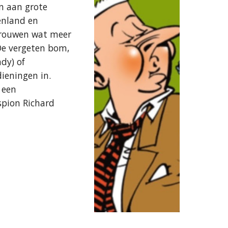
n aan grote 
enland en 
vrouwen wat meer 
De vergeten bom, 
y) of 
ieningen in. 
een 
pion Richard 