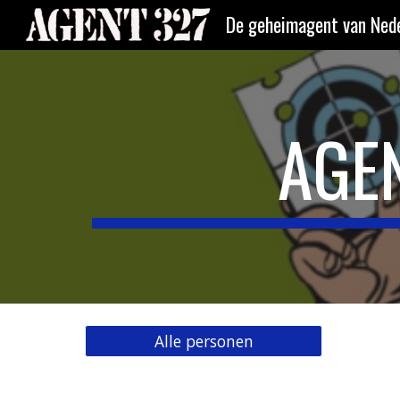
De geheimagent van Nede
Sk
AGE
Alle personen