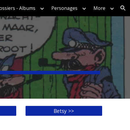
ossiers - Albums
Personages
More
ion
Betsy >>