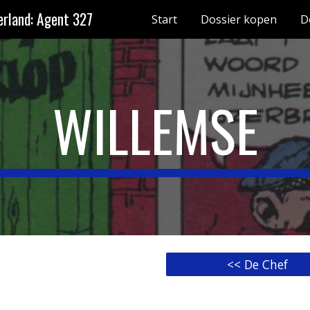
rland: Agent 327
Start
Dossier kopen
D
ip to main content
Skip to navigat
WILLEMSE
<< De Chef