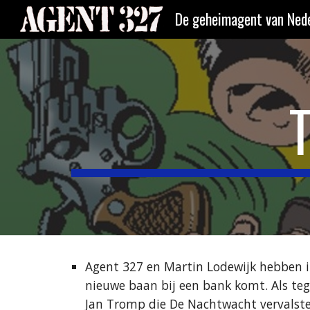
De geheimagent van Nede
Sk
Agent 327 en Martin Lodewijk hebben in
nieuwe baan bij een bank komt. Als tege
Jan Tromp die De Nachtwacht vervalste