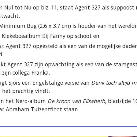
n Nul tot Nu op blz. 11, staat Agent 327 als suppoost 
htwacht.
inimium Bug (2.6 x 3.7 cm) is houder van het wereldr
 Kiekeboealbum Bij Fanny op schoot en
at Agent 327 opgesteld als een van de mogelijke daders
d.
kt Agent 327 zijn opwachting als een van de stamgasten
zijn collega 
Franka
.
gt Sjors een Engelstalige versie van 
Denk toch altijd m
j het prachtig vindt.
in het Nero-album 
De kroon van Elisabeth
, bladzijde 1
ar Abraham Tuizentfloot staan.