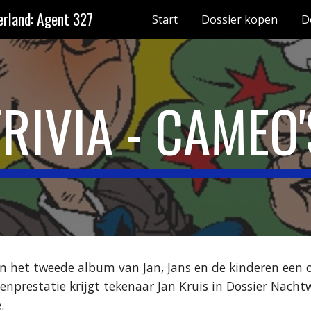
rland: Agent 327
Start
Dossier kopen
D
ip to main content
Skip to navigat
TRIVIA - CAMEO'
 het tweede album van Jan, Jans en de kinderen een c
nprestatie krijgt tekenaar Jan Kruis in 
Dossier Nacht
.