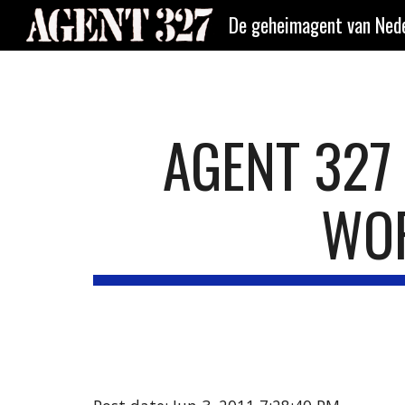
De geheimagent van Nede
Sk
AGENT 327 
WO