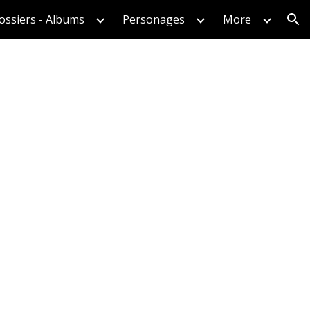
ossiers - Albums
Personages
More
ion