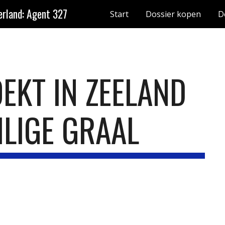
rland: Agent 327
Start
Dossier kopen
D
ip to main content
Skip to navigat
EKT IN ZEELAND 
ILIGE GRAAL