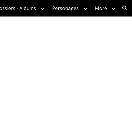
ossiers - Albums
Personages
More
ion