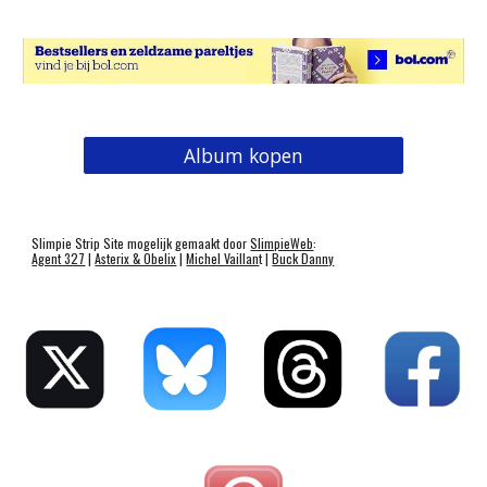
Album kopen
Slimpie Strip Site mogelijk gemaakt door
SlimpieWeb
:
Agent 327
|
Asterix & Obelix
|
Michel Vaillan
t |
Buck Danny